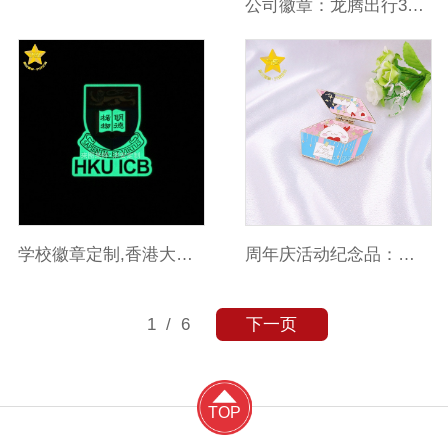
公司徽章：龙腾出行3D立体浮雕徽章
学校徽章定制,香港大学夜光徽章
周年庆活动纪念品：创意翻盖徽章
1
/ 6
下一页
TOP