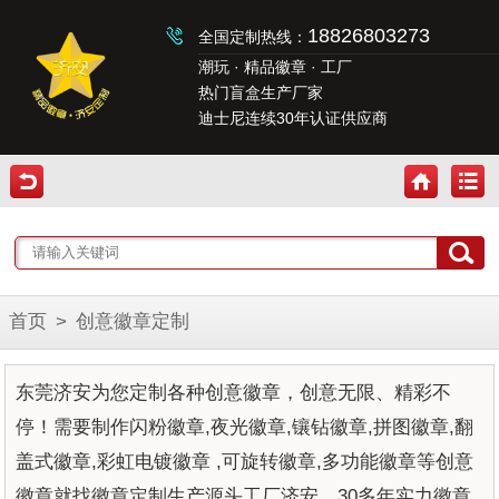
18826803273
全国定制热线：
潮玩 · 精品徽章 · 工厂
热门盲盒生产厂家
迪士尼连续30年认证供应商
首页
>
创意徽章定制
东莞济安为您定制各种创意徽章，创意无限、精彩不
停！需要制作闪粉徽章,夜光徽章,镶钻徽章,拼图徽章,翻
盖式徽章,彩虹电镀徽章 ,可旋转徽章,多功能徽章等创意
徽章就找徽章定制生产源头工厂济安，30多年实力徽章