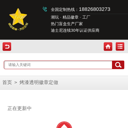
18826803273
全国定制热线：
潮玩 · 精品徽章 · 工厂
热门盲盒生产厂家
迪士尼连续30年认证供应商
首页
>
烤漆透明徽章定做
正在更新中