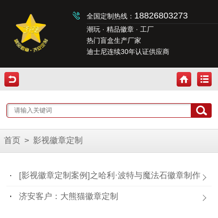
18826803273
全国定制热线：
潮玩 · 精品徽章 · 工厂
热门盲盒生产厂家
迪士尼连续30年认证供应商
首页
>
影视徽章定制
[影视徽章定制案例]之哈利·波特与魔法石徽章制作
济安客户：大熊猫徽章定制