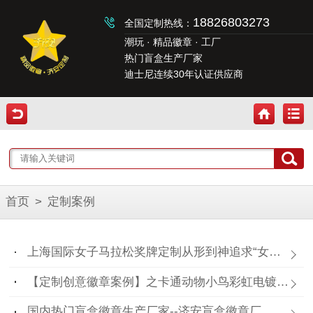
18826803273
全国定制热线：
潮玩 · 精品徽章 · 工厂
热门盲盒生产厂家
迪士尼连续30年认证供应商
首页
>
定制案例
上海国际女子马拉松奖牌定制从形到神追求“女王范”！
【定制创意徽章案例】之卡通动物小鸟彩虹电镀徽章定做
国内热门盲盒徽章生产厂家--济安盲盒徽章厂