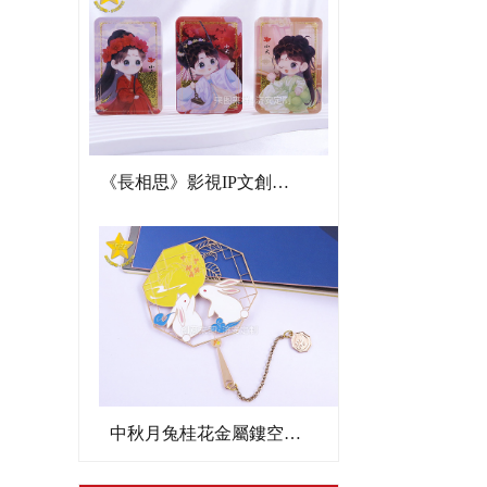
《長相思》影視IP文創亞克力流沙麻將
中秋月兔桂花金屬鏤空書簽文創禮品