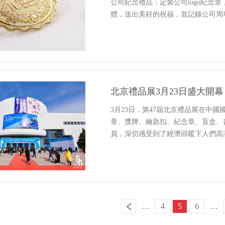
公司紀念禮品：定製公司logo紀念
體，送出美好的祝福，並記錄公司周
北京禮品展3月23日盛大開
3月23日，第47屆北京禮品展在中
章、獎牌、鑰匙扣、紀念章、盲盒、
員，深切感受到了經濟回暖下人們高
…
4
5
6
…