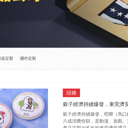
書簽定製
擺件定製
頭條
穀子經濟持續爆發，東莞濟
穀子經濟持續爆發，吧唧（馬口
六成消費份額，是動漫、遊戲、文
產品定製30多年的東莞濟安禮