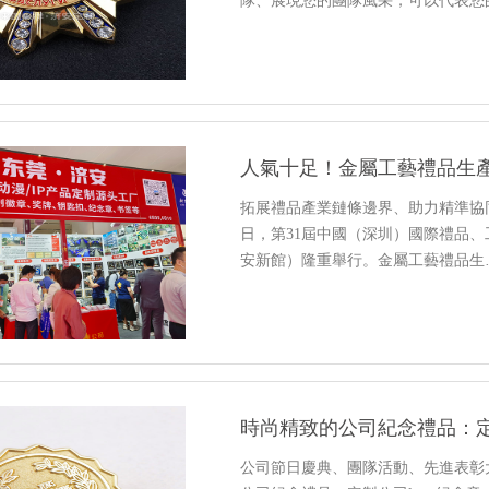
隊、展現您的團隊風采；可以代表您
人氣十足！金屬工藝禮品生
拓展禮品產業鏈條邊界、助力精準協同，
日，第31屆中國（深圳）國際禮品
安新館）隆重舉行。金屬工藝禮品生
時尚精致的公司紀念禮品：定製
公司節日慶典、團隊活動、先進表彰