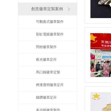
創意徽章定製案例
可翻蓋式徽章製作
彩虹電鍍徽章製作
閃粉徽章製作
夜光徽章定莋
馬口鐵徽章定製
烤漆透明徽章定莋
鑲鑽徽章定莋
多功能徽章製作