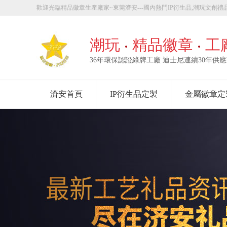
歡迎光臨精品徽章生產廠家~東莞濟安---國內熱門IP衍生品,潮玩文創禮品
章定製！
潮玩
精品徽章
工
36年環保認證綠牌工廠 迪士尼連續30年供
濟安首頁
IP衍生品定製
金屬徽章定
走進濟安