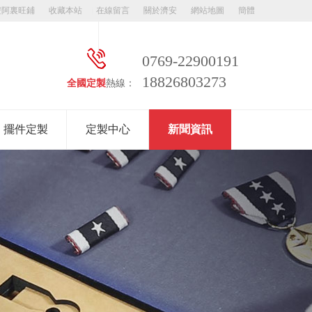
安阿裏旺鋪
收藏本站
在線留言
關於濟安
網站地圖
簡體
0769-22900191
18826803273
全國定製
熱線：
擺件定製
定製中心
新聞資訊