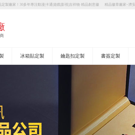
定製廠家！30多年專注動漫|卡通|遊戲|影視|吉祥物·精品創意徽
精品徽章廠家~濟
廠
應商
製
冰箱貼定製
鑰匙扣定製
書簽定製