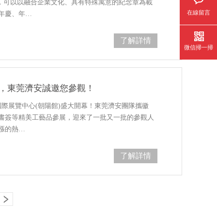
章，可以以融合企業文化、具有特殊寓意的紀念章為載
在線留言
年慶、年…
了解詳情
微信掃一掃
幕，東莞濟安誠邀您參觀！
國國際展覽中心(朝陽館)盛大開幕！東莞濟安團隊攜徽
書簽等精美工藝品參展，迎來了一批又一批的參觀人
漲的熱…
了解詳情