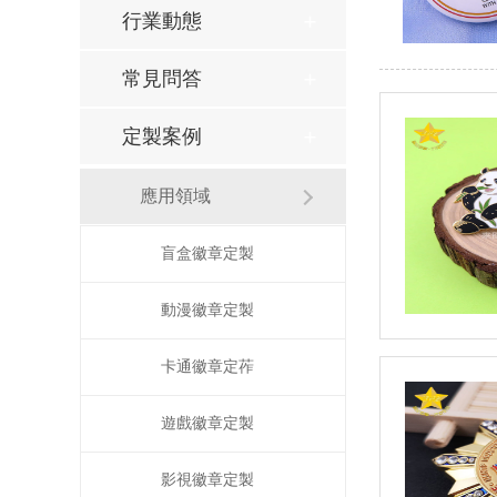
行業動態
常見問答
定製案例
應用領域
盲盒徽章定製
動漫徽章定製
卡通徽章定莋
遊戲徽章定製
影視徽章定製