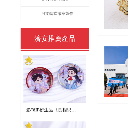
可旋轉式徽章製作
濟安推薦產品
影視IP衍生品《長相思》雙閃吧唧