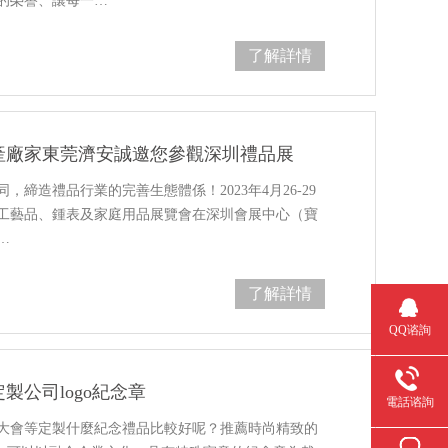
的榮譽、讓每一…
了解詳情
產廠家東莞濟安誠邀您參觀深圳禮品展
締造禮品行業的完善生態體係！2023年4月26-29
、工藝品、鍾表及家庭用品展覽會在深圳會展中心（寶
…
了解詳情
QQ谘詢
公司logo紀念章
電話谘詢
大會等定製什麼紀念禮品比較好呢？推薦時尚精致的