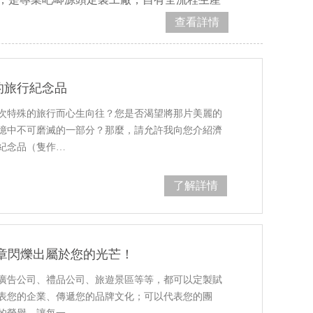
配品牌官方IP、同人創作、校園文創、景…
查看詳情
的旅行紀念品
次特殊的旅行而心生向往？您是否渴望將那片美麗的
憶中不可磨滅的一部分？那麼，請允許我向您介紹濟
紀念品（隻作…
了解詳情
章閃爍出屬於您的光芒！
廣告公司、禮品公司、旅遊景區等等，都可以定製賦
表您的企業、傳遞您的品牌文化；可以代表您的團