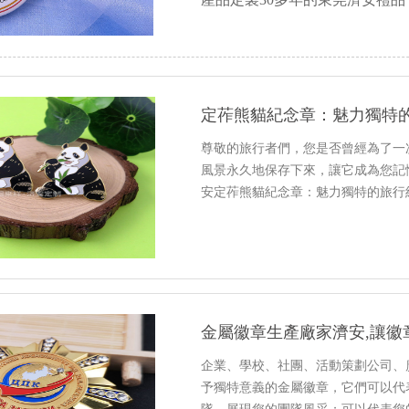
車間，擁有迪士尼合規認證，適
定莋熊貓紀念章：魅力獨特
尊敬的旅行者們，您是否曾經為了一
風景永久地保存下來，讓它成為您記
安定莋熊貓紀念章：魅力獨特的旅行
金屬徽章生產廠家濟安,讓徽
企業、學校、社團、活動策劃公司、
予獨特意義的金屬徽章，它們可以代