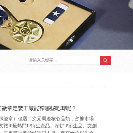
安徽章定製工廠能莋哪些吧唧呢？
鐵徽章）穩居二次元周邊核心品類，占據市場
旅IP最熱門IP衍生產品。深耕IP衍生品、文創
品，是專業吧唧源頭定製工廠，自有全流程生產