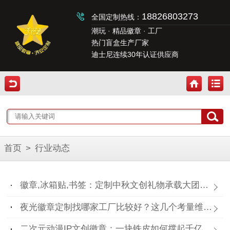
18826803273
全国定制热线：
潮玩 · 精品徽章 · 工厂
热门盲盒生产厂家
迪士尼连续30年认证供应商
首页
>
行业动态
徽章,冰箱贴,书签：定制中秋文创礼物承载大团圆！
夜光徽章定制找哪家工厂比较好？这几个考量维度要记住！
二次元动漫IP文创徽章：一块铁皮如何撑起千亿“谷子经济”？