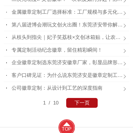
金属徽章定制工厂选择标准：工厂规模与多元化需求
第八届进博会潮玩文创火出圈！东莞济安带你解锁徽章、盲盒、冰箱贴隐藏玩法
从枝头到指尖｜妃子笑荔枝×文创冰箱贴，让农产品潮出圈！
专属定制活动纪念徽章，留住精彩瞬间！
企业徽章定制选东莞济安徽章厂家，彰显品牌形象，提升团队凝聚力
客户口碑见证：为什么说东莞济安是徽章定制工厂里的“实力派”？
公司徽章定制：从设计到工艺的深度指南
1
/ 10
下一页
TOP