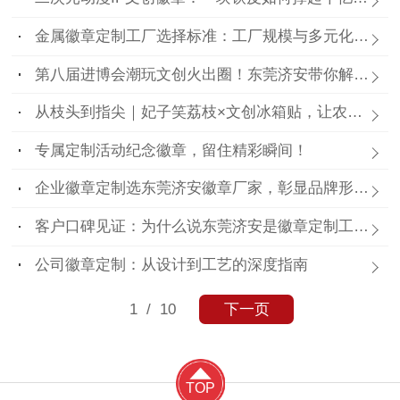
金属徽章定制工厂选择标准：工厂规模与多元化需求
第八届进博会潮玩文创火出圈！东莞济安带你解锁徽章、盲盒、冰箱贴隐藏玩法
从枝头到指尖｜妃子笑荔枝×文创冰箱贴，让农产品潮出圈！
专属定制活动纪念徽章，留住精彩瞬间！
企业徽章定制选东莞济安徽章厂家，彰显品牌形象，提升团队凝聚力
客户口碑见证：为什么说东莞济安是徽章定制工厂里的“实力派”？
公司徽章定制：从设计到工艺的深度指南
1
/ 10
下一页
TOP