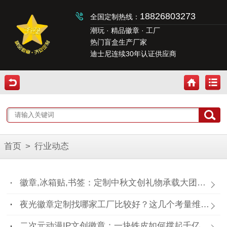
18826803273
全国定制热线：
潮玩 · 精品徽章 · 工厂
热门盲盒生产厂家
迪士尼连续30年认证供应商
首页
>
行业动态
徽章,冰箱贴,书签：定制中秋文创礼物承载大团圆！
夜光徽章定制找哪家工厂比较好？这几个考量维度要记住！
二次元动漫IP文创徽章：一块铁皮如何撑起千亿“谷子经济”？