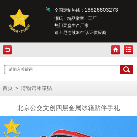
18826803273
全国定制热线：
潮玩 · 精品徽章 · 工厂
热门盲盒生产厂家
迪士尼连续30年认证供应商
首页
>
博物馆冰箱贴
北京公交文创四层金属冰箱贴伴手礼