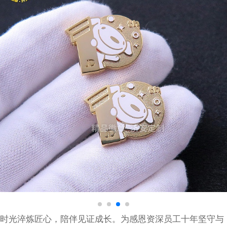
时光淬炼匠心，陪伴见证成长。为感恩资深员工十年坚守与