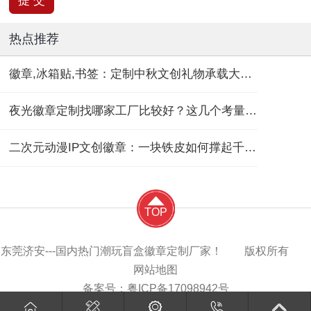
热点推荐
徽章,冰箱贴,书签：定制中秋文创礼物承载大团圆！
夜光徽章定制找哪家工厂比较好？这几个考量维度要记住！
二次元动漫IP文创徽章：一块铁皮如何撑起千亿“谷子经济”？
TOP
东莞济安---国内热门潮玩盲盒徽章定制厂家！ 版权所有
网站地图
备案号：
粤ICP备17098942号