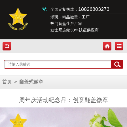
18826803273
全国定制热线：
潮玩 · 精品徽章 · 工厂
热门盲盒生产厂家
迪士尼连续30年认证供应商
首页
>
翻盖式徽章
周年庆活动纪念品：创意翻盖徽章