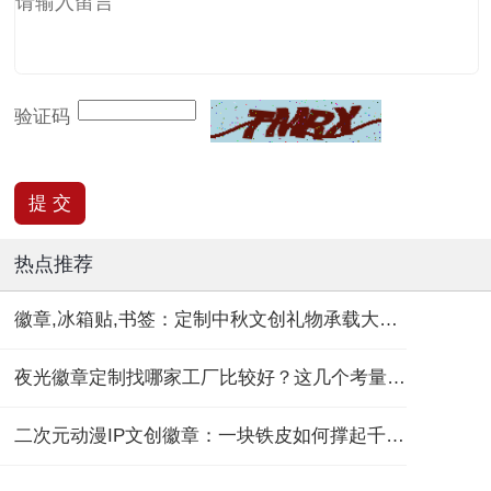
验证码
热点推荐
徽章,冰箱贴,书签：定制中秋文创礼物承载大团圆！
夜光徽章定制找哪家工厂比较好？这几个考量维度要记住！
二次元动漫IP文创徽章：一块铁皮如何撑起千亿“谷子经济”？