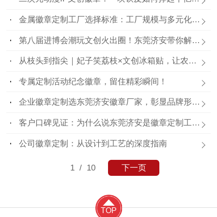
金属徽章定制工厂选择标准：工厂规模与多元化需求
第八届进博会潮玩文创火出圈！东莞济安带你解锁徽章、盲盒、冰箱贴隐藏玩法
从枝头到指尖｜妃子笑荔枝×文创冰箱贴，让农产品潮出圈！
专属定制活动纪念徽章，留住精彩瞬间！
企业徽章定制选东莞济安徽章厂家，彰显品牌形象，提升团队凝聚力
客户口碑见证：为什么说东莞济安是徽章定制工厂里的“实力派”？
公司徽章定制：从设计到工艺的深度指南
1
/ 10
下一页
TOP