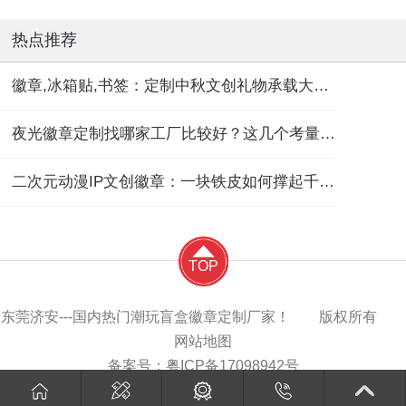
热点推荐
徽章,冰箱贴,书签：定制中秋文创礼物承载大团圆！
夜光徽章定制找哪家工厂比较好？这几个考量维度要记住！
二次元动漫IP文创徽章：一块铁皮如何撑起千亿“谷子经济”？
TOP
东莞济安---国内热门潮玩盲盒徽章定制厂家！ 版权所有
网站地图
备案号：
粤ICP备17098942号