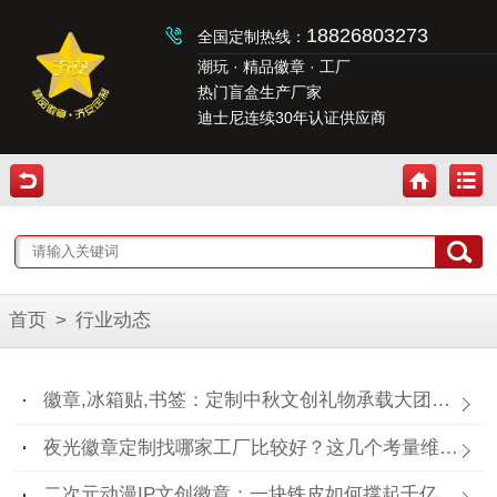
18826803273
全国定制热线：
潮玩 · 精品徽章 · 工厂
热门盲盒生产厂家
迪士尼连续30年认证供应商
首页
>
行业动态
徽章,冰箱贴,书签：定制中秋文创礼物承载大团圆！
夜光徽章定制找哪家工厂比较好？这几个考量维度要记住！
二次元动漫IP文创徽章：一块铁皮如何撑起千亿“谷子经济”？