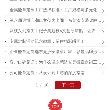
金属徽章定制工厂选择标准：工厂规模与多元化需求
第八届进博会潮玩文创火出圈！东莞济安带你解锁徽章、盲盒、冰箱贴隐藏玩法
从枝头到指尖｜妃子笑荔枝×文创冰箱贴，让农产品潮出圈！
专属定制活动纪念徽章，留住精彩瞬间！
企业徽章定制选东莞济安徽章厂家，彰显品牌形象，提升团队凝聚力
客户口碑见证：为什么说东莞济安是徽章定制工厂里的“实力派”？
公司徽章定制：从设计到工艺的深度指南
1
/ 10
下一页
TOP