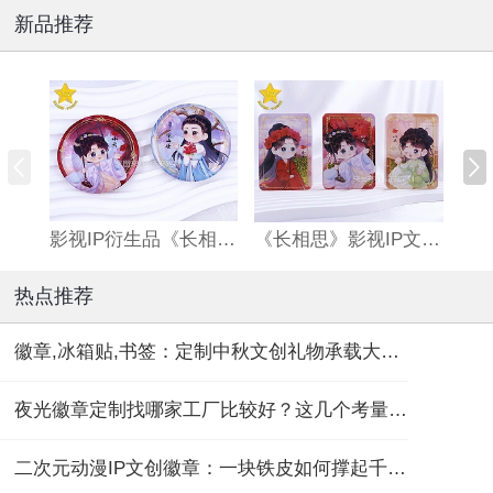
新品推荐
影视IP衍生品《长相思》双闪吧唧
《长相思》影视IP文创亚克力流沙麻将
热点推荐
徽章,冰箱贴,书签：定制中秋文创礼物承载大团圆！
夜光徽章定制找哪家工厂比较好？这几个考量维度要记住！
二次元动漫IP文创徽章：一块铁皮如何撑起千亿“谷子经济”？