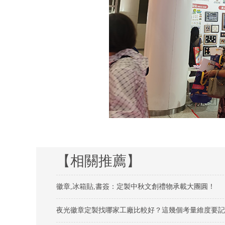
【相關推薦】
徽章,冰箱貼,書簽：定製中秋文創禮物承載大團圓！
夜光徽章定製找哪家工廠比較好？這幾個考量維度要記