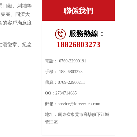
馬口鐵、刺繡等
聯係我們
工集團、同濟大
高的客戶滿意度
服務熱線：
18826803273
動漫徽章、紀念
電話：
0769-22900191
手機：
18826803273
傳真：
0769-22900211
QQ：
2734714685
郵箱：
service@forever-eb.com
地址：
廣東省東莞市高埗鎮下江城
管理區