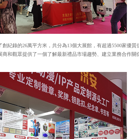
創紀錄的26萬平方米，共分為13個大展館，有超過5500家優質供
參展商和觀眾提供了一個了解最新禮品市場趨勢、建立業務合作關