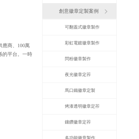
創意徽章定製案例
可翻蓋式徽章製作
彩虹電鍍徽章製作
應商、100萬
係的平台。一時
閃粉徽章製作
夜光徽章定莋
馬口鐵徽章定製
烤漆透明徽章定莋
鑲鑽徽章定莋
多功能徽章製作