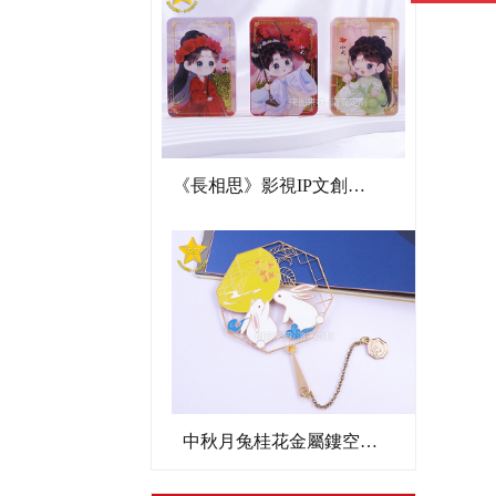
《長相思》影視IP文創亞克力流沙麻將
中秋月兔桂花金屬鏤空書簽文創禮品