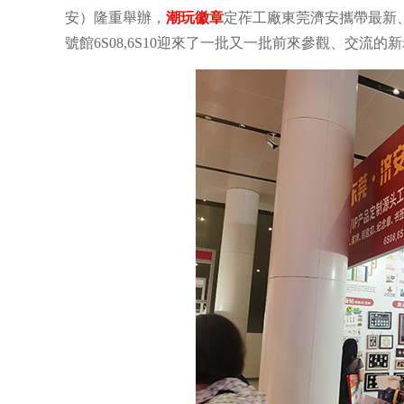
安）隆重舉辦，
潮玩徽章
定莋工廠東莞濟安攜帶最新
號館6S08,6S10迎來了一批又一批前來參觀、交流