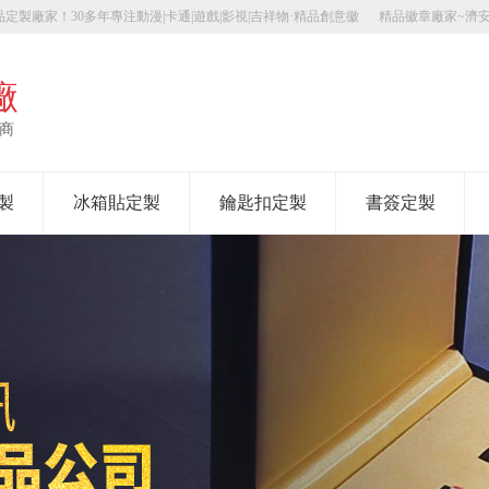
定製廠家！30多年專注動漫|卡通|遊戲|影視|吉祥物·精品創意徽
精品徽章廠家~濟
廠
應商
製
冰箱貼定製
鑰匙扣定製
書簽定製