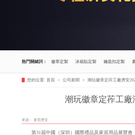
熱門關鍵詞：
徽章定製
冰箱貼定製
鑰匙扣定製
您的位置:
首頁
>
公司新聞
>
潮玩徽章定莋工廠濟安20
潮玩徽章定莋工廠濟
來源： 東莞濟安
第31屆中國（深圳）國際禮品及家居用品展覽會（下稱