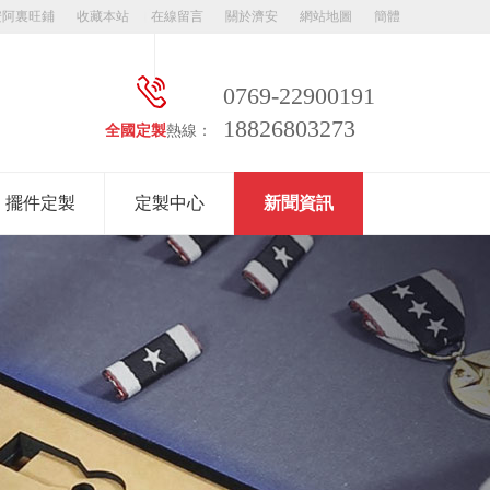
安阿裏旺鋪
收藏本站
在線留言
關於濟安
網站地圖
簡體
0769-22900191
18826803273
全國定製
熱線：
擺件定製
定製中心
新聞資訊