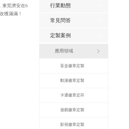
行業動態
，東莞濟安在6
收獲滿滿！
常見問答
定製案例
應用領域
盲盒徽章定製
動漫徽章定製
卡通徽章定莋
遊戲徽章定製
影視徽章定製