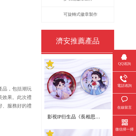
可旋轉式徽章製作
濟安推薦產品
QQ谘詢
電話谘詢
產品，包括潮玩
美效果。此次禮
好、服務好的禮
在線留言
影視IP衍生品《長相思》雙閃吧唧
微信掃一掃