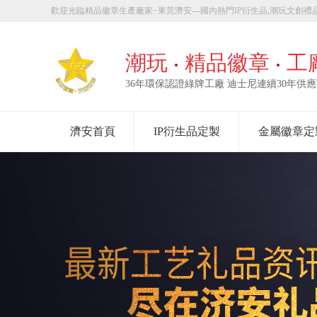
歡迎光臨精品徽章生產廠家~東莞濟安---國內熱門IP衍生品,潮玩文創禮品
章定製！
潮玩
精品徽章
工
36年環保認證綠牌工廠 迪士尼連續30年供
濟安首頁
IP衍生品定製
金屬徽章定
走進濟安