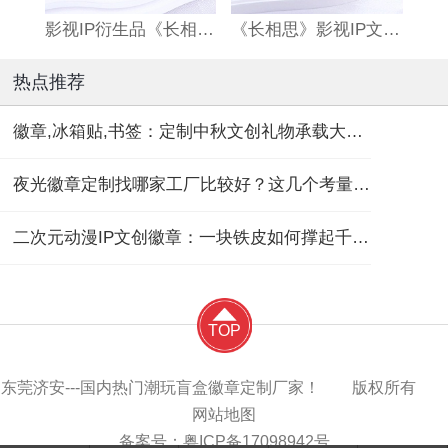
影视IP衍生品《长相思》双闪吧唧
《长相思》影视IP文创亚克力流沙麻将
热点推荐
徽章,冰箱贴,书签：定制中秋文创礼物承载大团圆！
夜光徽章定制找哪家工厂比较好？这几个考量维度要记住！
二次元动漫IP文创徽章：一块铁皮如何撑起千亿“谷子经济”？
TOP
东莞济安---国内热门潮玩盲盒徽章定制厂家！ 版权所有
网站地图
备案号：
粤ICP备17098942号