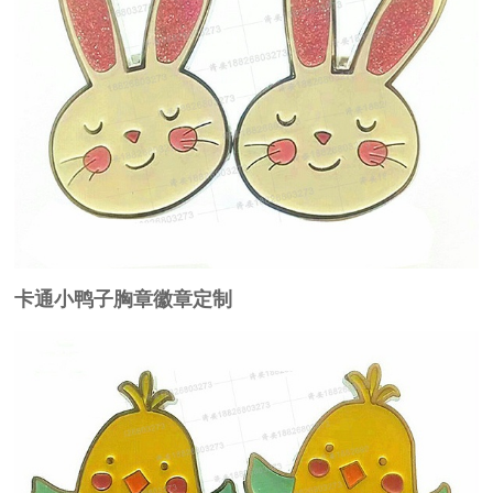
卡通小鸭子胸章徽章定制