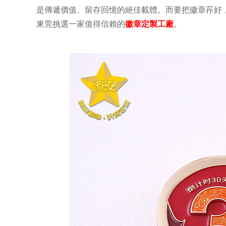
是傳遞價值、留存回憶的絕佳載體。而要把徽章莋好
東莞挑選一家值得信賴的
徽章定製工廠
。