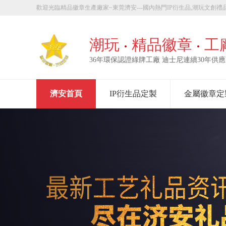
歡迎光臨精品徽章生產廠家~東莞濟安---國內熱門IP衍生品,潮玩文創禮品
章定製！
潮玩
精品徽章
工
36年環保認證綠牌工廠 迪士尼連續30年供
濟安首頁
IP衍生品定製
金屬徽章定
走進濟安