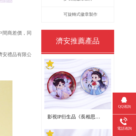
可旋轉式徽章製作
中間商差價，同
濟安推薦產品
濟安禮品有限公
QQ谘詢
影視IP衍生品《長相思》雙閃吧唧
電話谘詢