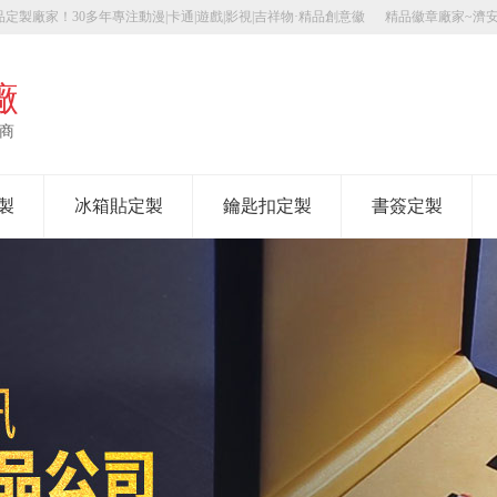
定製廠家！30多年專注動漫|卡通|遊戲|影視|吉祥物·精品創意徽
精品徽章廠家~濟
廠
應商
製
冰箱貼定製
鑰匙扣定製
書簽定製