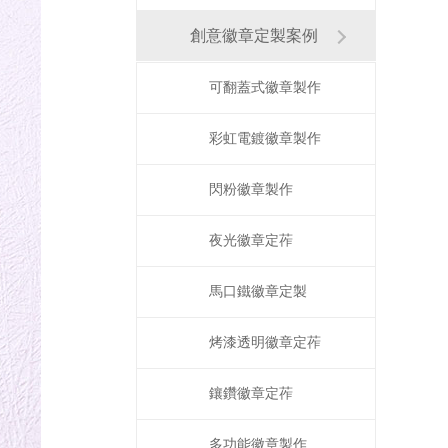
創意徽章定製案例
可翻蓋式徽章製作
彩虹電鍍徽章製作
閃粉徽章製作
夜光徽章定莋
馬口鐵徽章定製
烤漆透明徽章定莋
鑲鑽徽章定莋
多功能徽章製作