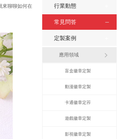
行業動態
就來聊聊如何在
常見問答
定製案例
應用領域
盲盒徽章定製
動漫徽章定製
卡通徽章定莋
遊戲徽章定製
影視徽章定製