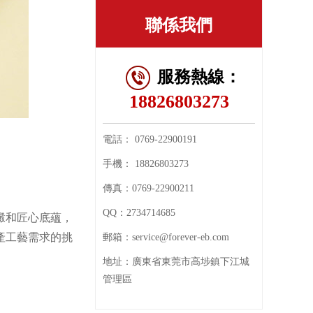
聯係我們
服務熱線：
18826803273
電話：
0769-22900191
手機：
18826803273
傳真：
0769-22900211
QQ：
2734714685
澱和匠心底蘊，
產工藝需求的挑
郵箱：
service@forever-eb.com
地址：
廣東省東莞市高埗鎮下江城
管理區