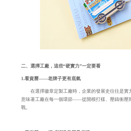
二、選擇工廠，這些“硬實力”一定要看
1.看資曆——老牌子更有底氣
在選擇徽章定製工廠時，企業的發展史往往是實力
意味著工廠在每一個環節——從開模打樣、壓鑄衝壓
戰。