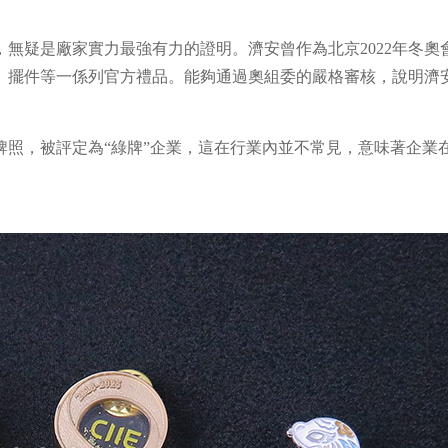
無疑是廠家實力最強有力的證明。濟安曾作為北京2022年冬奧
、擺件等一係列官方禮品。能夠通過奧組委的嚴格審核，說明濟
牌照，被評定為“綠牌”企業，這在行業內並不常見，意味著企業