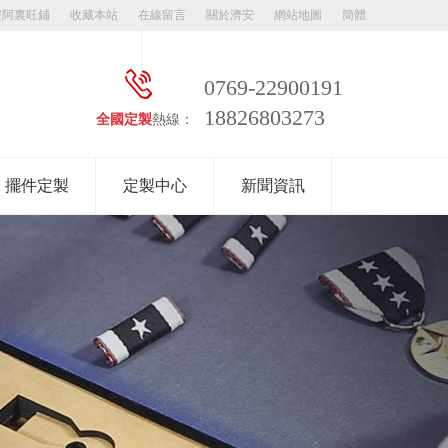
安阿裏旺鋪
收藏本站
在線留言
關於濟安
網站地圖
簡體
0769-22900191
18826803273
全國定製
熱線：
擺件定製
定製中心
新聞資訊