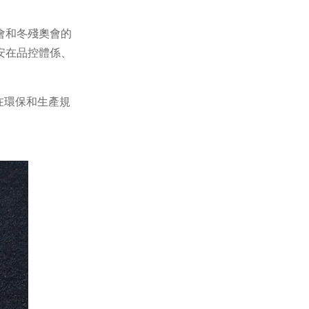
會和冬殘奧會的
安在品控體係、
在環保和生產規