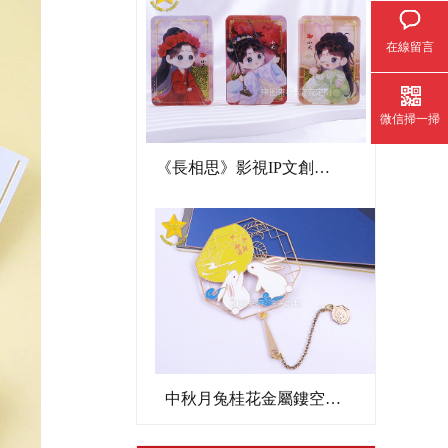
在線留言
微信掃一掃
《長相思》影視IP文創亞克力流沙麻將
中秋月兔桂花金屬鏤空書簽文創禮品