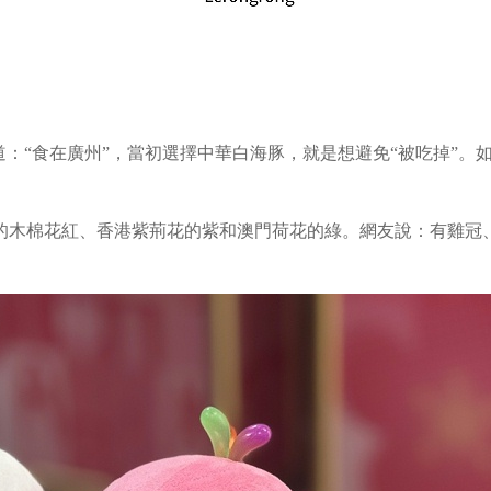
道：“食在廣州”，當初選擇中華白海豚，就是想避免“被吃掉”。
的木棉花紅、香港紫荊花的紫和澳門荷花的綠。網友說：有雞冠