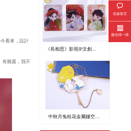
在線留言
微信掃一掃
如今看來，設計
《長相思》影視IP文創亞克力流沙麻將
、有雞翼，我不
中秋月兔桂花金屬鏤空書簽文創禮品