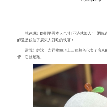
就連設計師劉平雲本人也“打不過就加入”，調侃
師還是低估了廣東人對吃的執著！
當設計師說：吉祥物頭頂上三種顏色代表了廣東
管，它就是雞。