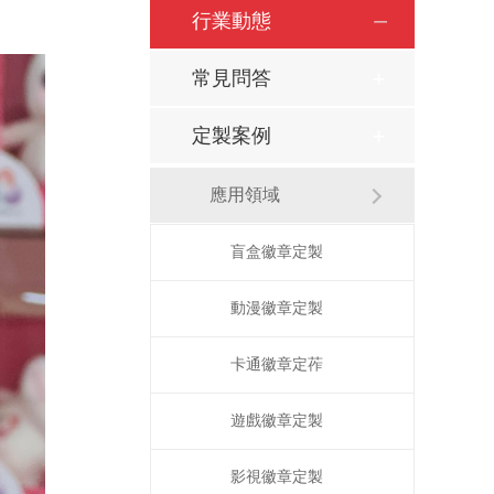
行業動態
常見問答
定製案例
應用領域
盲盒徽章定製
動漫徽章定製
卡通徽章定莋
遊戲徽章定製
影視徽章定製