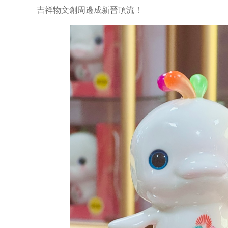
吉祥物文創周邊成新晉頂流！