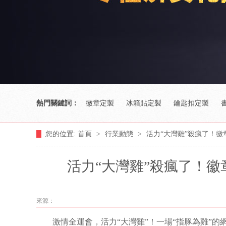
熱門關鍵詞：
徽章定製
冰箱貼定製
鑰匙扣定製
您的位置:
首頁
>
行業動態
>
活力“大灣雞”殺瘋了！
活力“大灣雞”殺瘋了！
來源：
激情全運會，活力“大灣雞”！一場“指豚為雞”