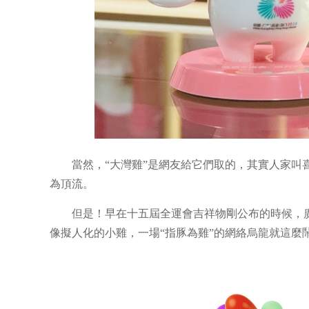
當然，“大灣雞”是網友給它們取的，其實人家叫
為頂流。
但是！早在十五屆全運會吉祥物剛公布的時候，
像擬人化的小雞，一場“指豚為雞”的網絡烏龍就這麼