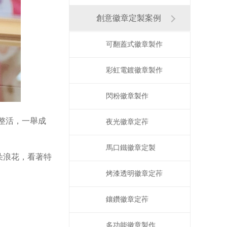
創意徽章定製案例
可翻蓋式徽章製作
彩虹電鍍徽章製作
閃粉徽章製作
整活，一舉成
夜光徽章定莋
馬口鐵徽章定製
朵浪花，看著特
烤漆透明徽章定莋
鑲鑽徽章定莋
多功能徽章製作