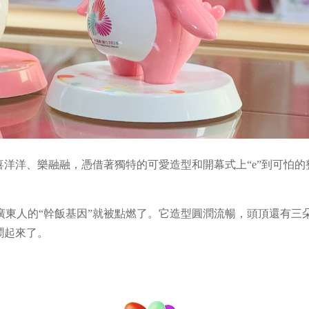
喜洋洋、樂融融，憑借著獨特的可愛造型和開幕式上“e”到可怕的
廣東人的“幹飯基因”就被點燃了。它造型圓潤流暢，頭頂還有三
鬧起來了。