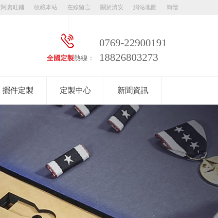
安阿裏旺鋪
收藏本站
在線留言
關於濟安
網站地圖
簡體
0769-22900191
18826803273
全國定製
熱線：
擺件定製
定製中心
新聞資訊