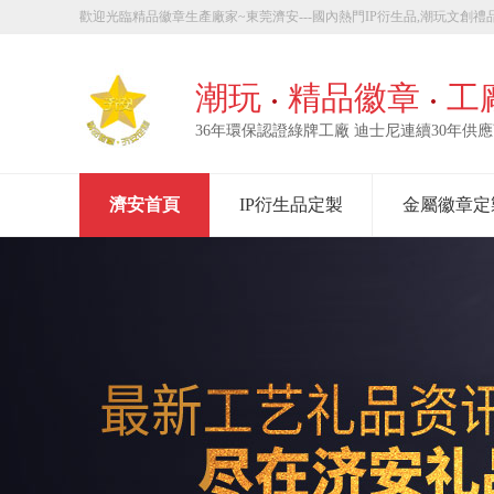
歡迎光臨精品徽章生產廠家~東莞濟安---國內熱門IP衍生品,潮玩文創禮品
章定製！
潮玩
精品徽章
工
36年環保認證綠牌工廠 迪士尼連續30年供
濟安首頁
IP衍生品定製
金屬徽章定
走進濟安