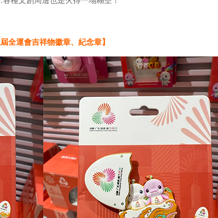
…各種文創周邊也是火得一塌糊塗！
五屆全運會吉祥物徽章、紀念章】