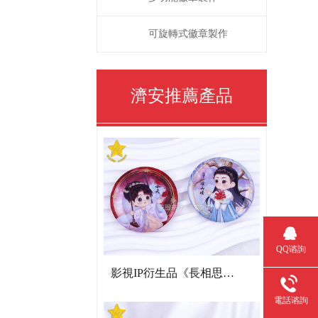
可旋轉式徽章製作
濟安推薦產品
QQ谘詢
影視IP衍生品《長相思》雙閃吧唧
電話谘詢