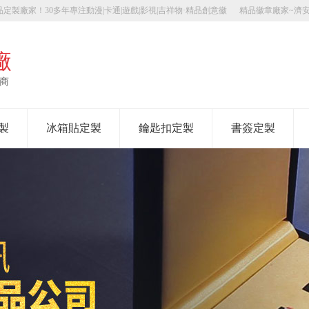
定製廠家！30多年專注動漫|卡通|遊戲|影視|吉祥物·精品創意徽
精品徽章廠家~濟
廠
應商
製
冰箱貼定製
鑰匙扣定製
書簽定製