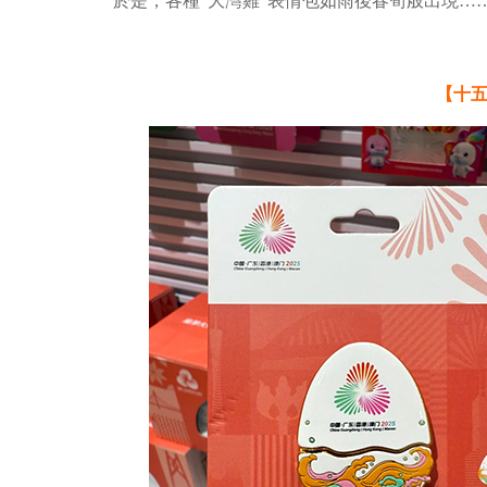
於是，各種“大灣雞”表情包如雨後春筍般出現…
【十