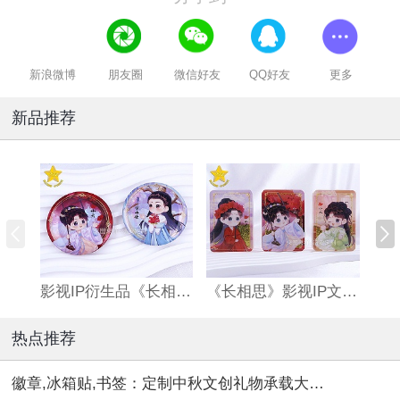
新浪微博
朋友圈
微信好友
QQ好友
更多
新品推荐
影视IP衍生品《长相思》双闪吧唧
《长相思》影视IP文创亚克力流沙麻将
热点推荐
徽章,冰箱贴,书签：定制中秋文创礼物承载大团圆！