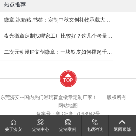
热点推荐
徽章,冰箱贴,书签：定制中秋文创礼物承载大团圆！
夜光徽章定制找哪家工厂比较好？这几个考量维度要记住！
二次元动漫IP文创徽章：一块铁皮如何撑起千亿“谷子经济”？
TOP
东莞济安---国内热门潮玩盲盒徽章定制厂家！ 版权所有
网站地图
备案号：
粤ICP备17098942号
关于济安
定制中心
定制案例
电话咨询
返回顶部