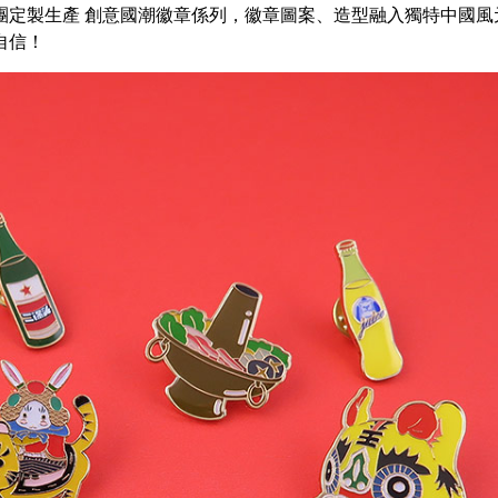
團定製生產
創意
國潮徽章係列
，徽章圖案、造型融入獨特中國風
自信！