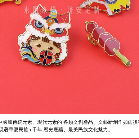
中國風傳統元素、現代元素的
各類文創產品、文藝新創作如雨後
現著華夏民族
5
千年
曆史底蘊、最美民族文化魅力。