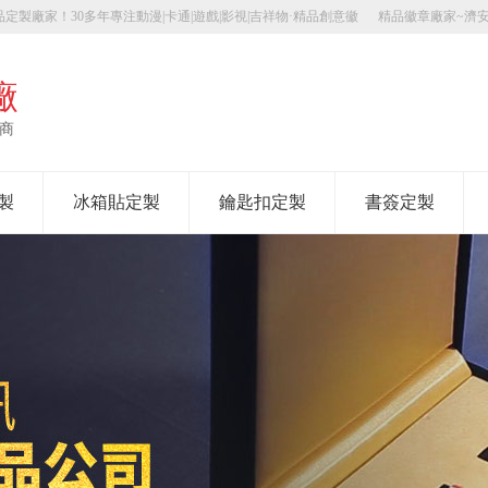
定製廠家！30多年專注動漫|卡通|遊戲|影視|吉祥物·精品創意徽
精品徽章廠家~濟
廠
應商
製
冰箱貼定製
鑰匙扣定製
書簽定製