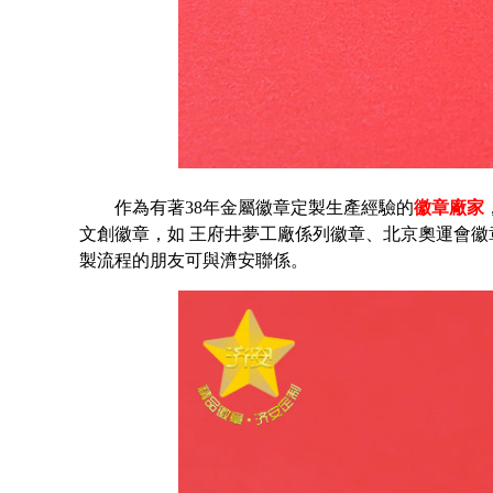
作為有著
38
年金屬徽章定製生產經驗的
徽章廠家
文創徽章，如
王府井夢工廠係列徽章、北京奧運會徽
製流程的朋友可與濟安聯係。