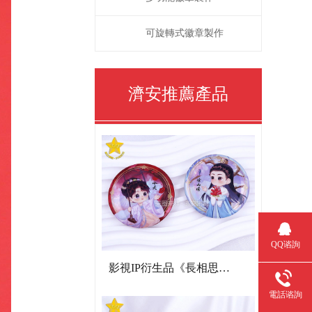
可旋轉式徽章製作
濟安推薦產品
QQ谘詢
影視IP衍生品《長相思》雙閃吧唧
電話谘詢