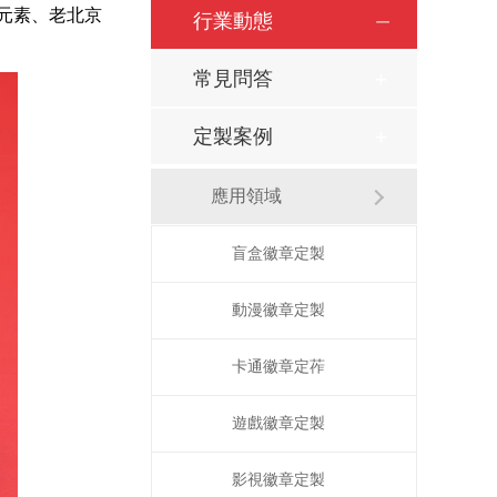
元素、老北京
行業動態
常見問答
定製案例
應用領域
盲盒徽章定製
動漫徽章定製
卡通徽章定莋
遊戲徽章定製
影視徽章定製