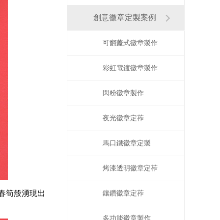
創意徽章定製案例
可翻蓋式徽章製作
彩虹電鍍徽章製作
閃粉徽章製作
夜光徽章定莋
馬口鐵徽章定製
烤漆透明徽章定莋
春筍般湧現出
鑲鑽徽章定莋
多功能徽章製作