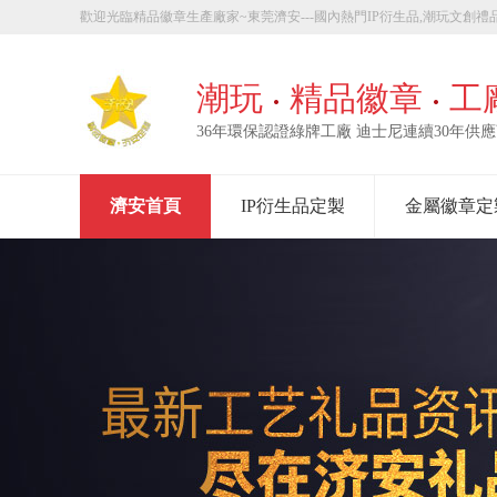
歡迎光臨精品徽章生產廠家~東莞濟安---國內熱門IP衍生品,潮玩文創禮品
章定製！
潮玩
精品徽章
工
36年環保認證綠牌工廠 迪士尼連續30年供
濟安首頁
IP衍生品定製
金屬徽章定
走進濟安