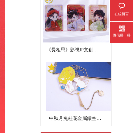
在線留言
微信掃一掃
《長相思》影視IP文創亞克力流沙麻將
中秋月兔桂花金屬鏤空書簽文創禮品