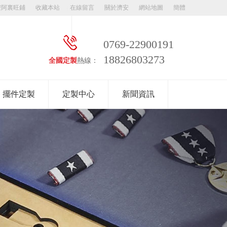
安阿裏旺鋪
收藏本站
在線留言
關於濟安
網站地圖
簡體
0769-22900191
18826803273
全國定製
熱線：
擺件定製
定製中心
新聞資訊