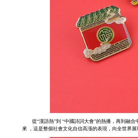
從
“
漢語熱
”
到
“
中國詩詞大會
”
的熱播
，再到融合
來
，這是整個社會文化自信高漲的表現，向全世界展