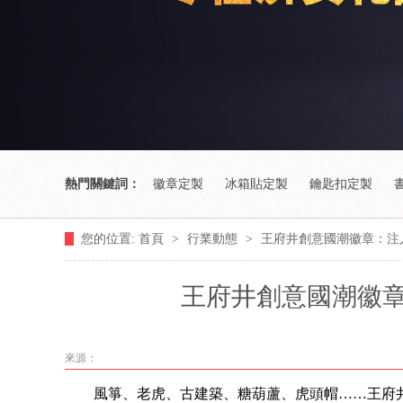
熱門關鍵詞：
徽章定製
冰箱貼定製
鑰匙扣定製
您的位置:
首頁
>
行業動態
>
王府井創意國潮徽章：注
王府井創意國潮徽
來源：
風箏、老虎、古建築、糖葫蘆、虎頭帽
……王府