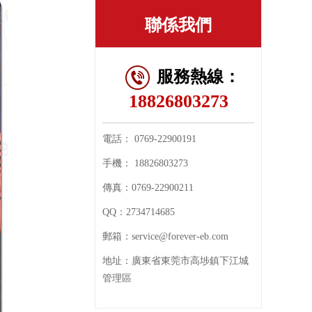
聯係我們
服務熱線：
18826803273
電話：
0769-22900191
手機：
18826803273
傳真：
0769-22900211
QQ：
2734714685
郵箱：
service@forever-eb.com
地址：
廣東省東莞市高埗鎮下江城
管理區