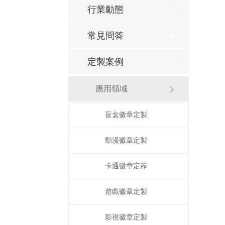
行業動態
常見問答
定製案例
應用領域
盲盒徽章定製
動漫徽章定製
卡通徽章定莋
遊戲徽章定製
影視徽章定製