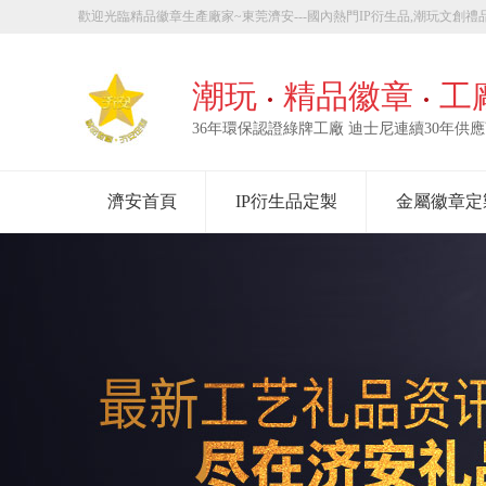
歡迎光臨精品徽章生產廠家~東莞濟安---國內熱門IP衍生品,潮玩文創禮品
章定製！
潮玩
精品徽章
工
36年環保認證綠牌工廠 迪士尼連續30年供
濟安首頁
IP衍生品定製
金屬徽章定
走進濟安