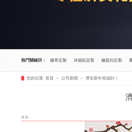
熱門關鍵詞：
徽章定製
冰箱貼定製
鑰匙扣定製
您的位置:
首頁
>
公司新聞
>
濟安新年祝福到！
來源：