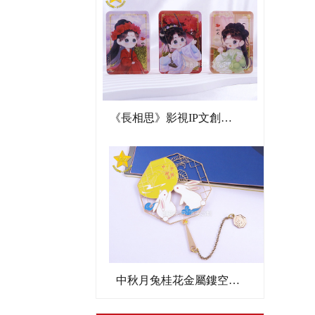
《長相思》影視IP文創亞克力流沙麻將
中秋月兔桂花金屬鏤空書簽文創禮品