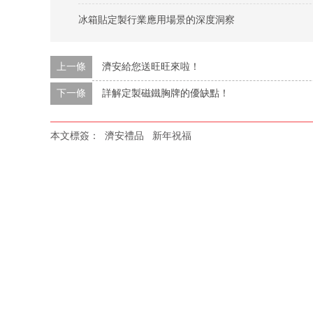
冰箱貼定製行業應用場景的深度洞察
上一條
濟安給您送旺旺來啦！
下一條
詳解定製磁鐵胸牌的優缺點！
本文標簽：
濟安禮品
新年祝福