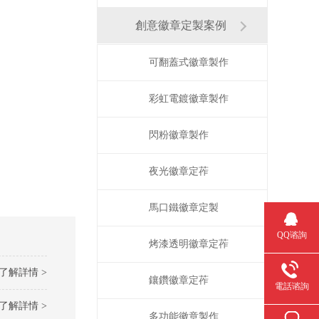
創意徽章定製案例
可翻蓋式徽章製作
彩虹電鍍徽章製作
閃粉徽章製作
夜光徽章定莋
馬口鐵徽章定製
QQ谘詢
烤漆透明徽章定莋
了解詳情 >
鑲鑽徽章定莋
電話谘詢
了解詳情 >
多功能徽章製作