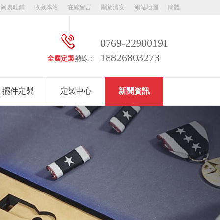
安阿裏旺鋪
收藏本站
在線留言
關於濟安
網站地圖
簡體
0769-22900191
18826803273
全國定製
熱線：
擺件定製
定製中心
新聞資訊