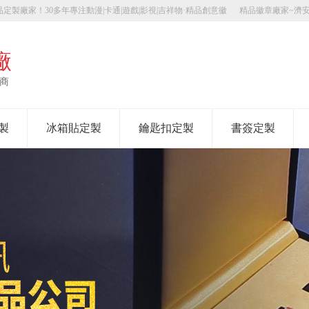
定製廠家！30多年專注動漫|卡通|遊戲|影視|吉祥物·精品創意徽
精品徽章廠家~濟
廠
應商
製
冰箱貼定製
鑰匙扣定製
書簽定製