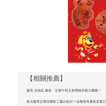
【相關推薦】
徽章,冰箱貼,書簽：定製中秋文創禮物承載大團圓！
夜光徽章定製找哪家工廠比較好？這幾個考量維度要記