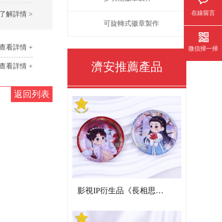
在線留言
了解詳情 >
可旋轉式徽章製作
查看詳情 +
微信掃一掃
濟安推薦產品
查看詳情 +
返回列表
影視IP衍生品《長相思》雙閃吧唧