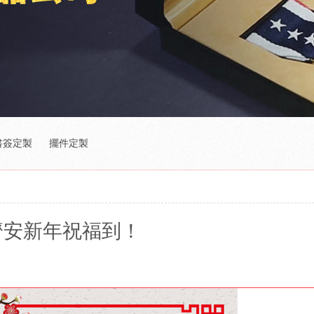
書簽定製
擺件定製
濟安新年祝福到！