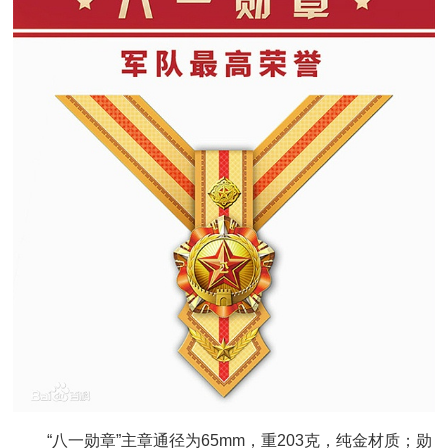
“八一勋章”主章通径为65mm，重203克，纯金材质；勋