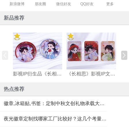
新浪微博
朋友圈
微信好友
QQ好友
更多
新品推荐
影视IP衍生品《长相思》双闪吧唧
《长相思》影视IP文创亚克力流沙麻将
热点推荐
徽章,冰箱贴,书签：定制中秋文创礼物承载大团圆！
夜光徽章定制找哪家工厂比较好？这几个考量维度要记住！