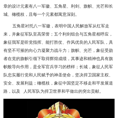
章的设计元
素有八
一军徽、五角星、利剑、旗帜、光芒和长
城、橄榄枝，且每一个元素都寓意深刻。
五角星衬托八一军徽，表明中国人民解放军从红军走
来，并象征军队至高荣誉；五个利剑组合与五角星相呼应，
象征我军是听党指挥、能打胜仗、作风优良的人民军队，具
有坚不可摧的向心力凝聚力战斗力；旗帜、光芒，象征受勋
者在党的旗帜引领下取得辉煌成绩，其事迹和精神也具有旗
帜般导向作用，是全军官兵学习的榜样；长城，象征人民军
队忠实履行党和人民赋予的神圣使命，坚决捍卫国家主权、
安全、发展利益；橄榄枝，象征中国坚定不移走和平发展道
路，以及
人民军队为捍卫世界和平做出的突出贡献。