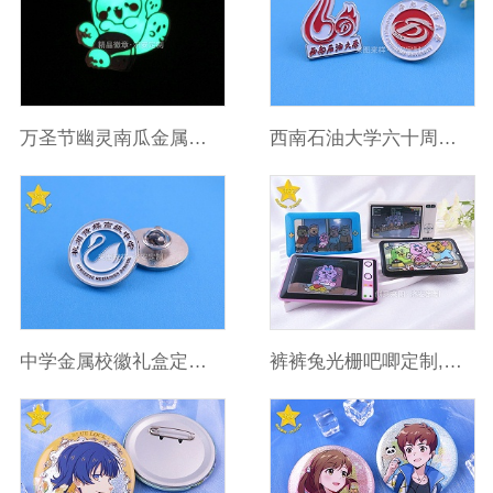
万圣节幽灵南瓜金属夜光徽章,氛围感节日装饰饰品
西南石油大学六十周年校庆纪念徽章
中学金属校徽礼盒定制徽章厂家
裤裤兔光栅吧唧定制,马口铁徽章源头厂家,二次元动漫IP谷子周边