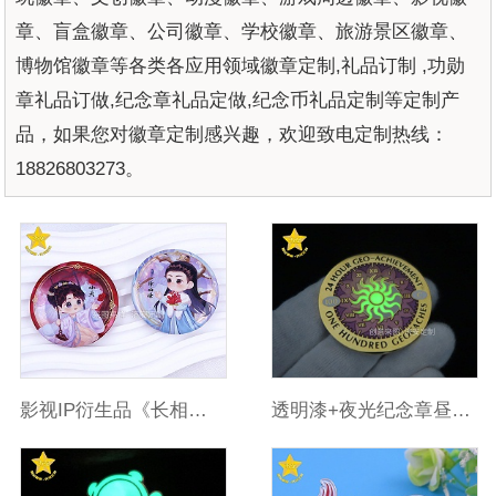
章、盲盒徽章、公司徽章、学校徽章、旅游景区徽章、
博物馆徽章等各类各应用领域徽章定制,礼品订制 ,功勋
章礼品订做,纪念章礼品定做,纪念币礼品定制等定制产
品，如果您对徽章定制感兴趣，欢迎致电定制热线：
18826803273。
影视IP衍生品《长相思》双闪吧唧
透明漆+夜光纪念章昼夜视觉效果双绝！来自东莞济安徽章工厂