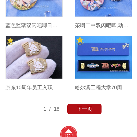
蓝色监狱双闪吧唧日系动漫IP周边,马口铁徽章定制源头工厂
茶啊二中双闪吧唧,动漫IP衍生品马口铁徽章定制厂家,二次元谷子
京东10周年员工入职纪念章定制厂家
哈尔滨工程大学70周年校庆纪念章
1
/ 18
下一页
TOP