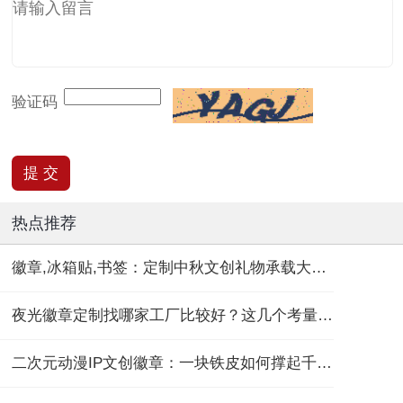
验证码
热点推荐
徽章,冰箱贴,书签：定制中秋文创礼物承载大团圆！
夜光徽章定制找哪家工厂比较好？这几个考量维度要记住！
二次元动漫IP文创徽章：一块铁皮如何撑起千亿“谷子经济”？