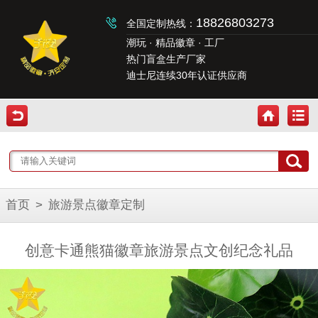
18826803273
全国定制热线：
潮玩 · 精品徽章 · 工厂
热门盲盒生产厂家
迪士尼连续30年认证供应商
首页
>
旅游景点徽章定制
创意卡通熊猫徽章旅游景点文创纪念礼品