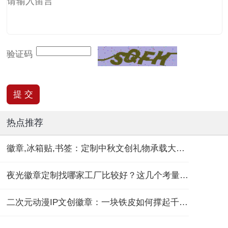
验证码
热点推荐
徽章,冰箱贴,书签：定制中秋文创礼物承载大团圆！
夜光徽章定制找哪家工厂比较好？这几个考量维度要记住！
二次元动漫IP文创徽章：一块铁皮如何撑起千亿“谷子经济”？