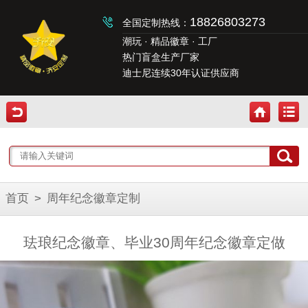
18826803273
全国定制热线：
潮玩 · 精品徽章 · 工厂
热门盲盒生产厂家
迪士尼连续30年认证供应商
首页
>
周年纪念徽章定制
珐琅纪念徽章、毕业30周年纪念徽章定做