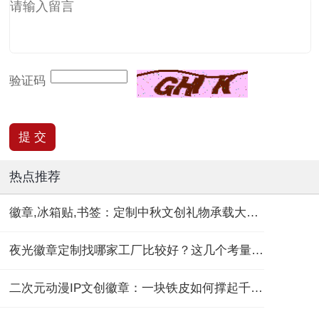
验证码
热点推荐
徽章,冰箱贴,书签：定制中秋文创礼物承载大团圆！
夜光徽章定制找哪家工厂比较好？这几个考量维度要记住！
二次元动漫IP文创徽章：一块铁皮如何撑起千亿“谷子经济”？