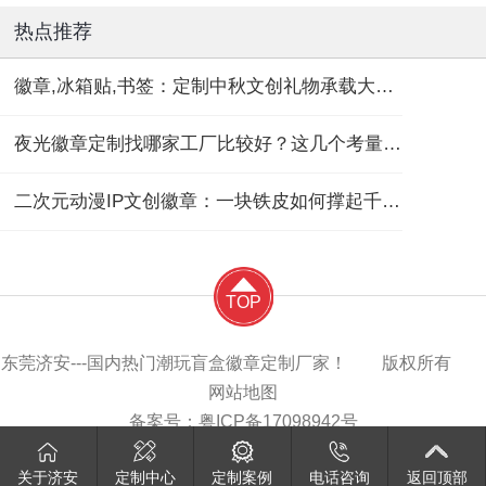
热点推荐
徽章,冰箱贴,书签：定制中秋文创礼物承载大团圆！
夜光徽章定制找哪家工厂比较好？这几个考量维度要记住！
二次元动漫IP文创徽章：一块铁皮如何撑起千亿“谷子经济”？
TOP
东莞济安---国内热门潮玩盲盒徽章定制厂家！ 版权所有
网站地图
备案号：
粤ICP备17098942号
关于济安
定制中心
定制案例
电话咨询
返回顶部