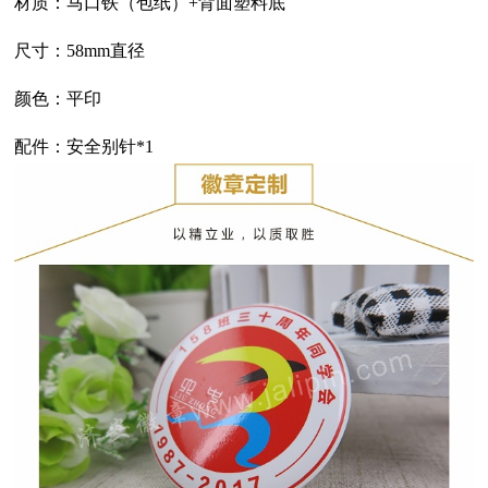
材质：
马口铁（包纸）
+背面塑料底
尺寸：58mm直径
颜色：平印
配件：安全别针*1