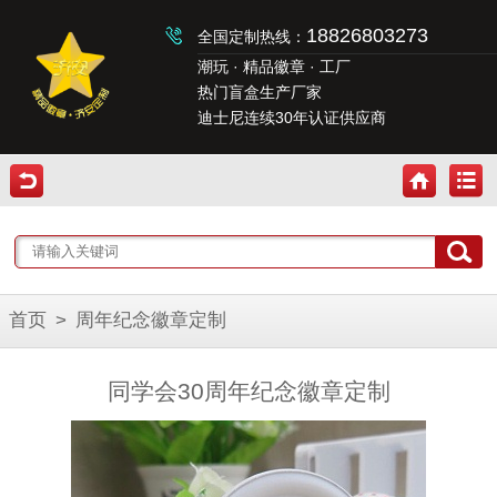
18826803273
全国定制热线：
潮玩 · 精品徽章 · 工厂
热门盲盒生产厂家
迪士尼连续30年认证供应商
首页
>
周年纪念徽章定制
同学会30周年纪念徽章定制