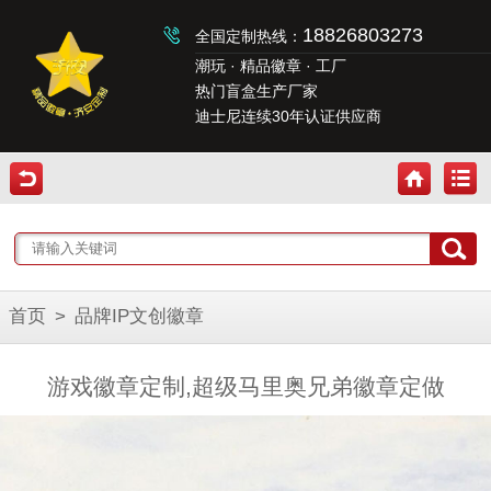
18826803273
全国定制热线：
潮玩 · 精品徽章 · 工厂
热门盲盒生产厂家
迪士尼连续30年认证供应商
首页
>
品牌IP文创徽章
游戏徽章定制,超级马里奥兄弟徽章定做