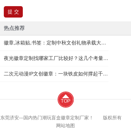
热点推荐
徽章,冰箱贴,书签：定制中秋文创礼物承载大团圆！
夜光徽章定制找哪家工厂比较好？这几个考量维度要记住！
二次元动漫IP文创徽章：一块铁皮如何撑起千亿“谷子经济”？
TOP
东莞济安---国内热门潮玩盲盒徽章定制厂家！ 版权所有
网站地图