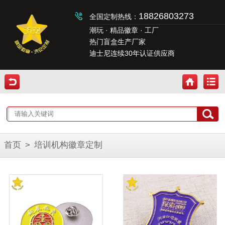
18826803273
全国定制热线：
潮玩 · 精品徽章 · 工厂
热门盲盒生产厂家
迪士尼连续30年认证供应商
首页
>
培训机构徽章定制