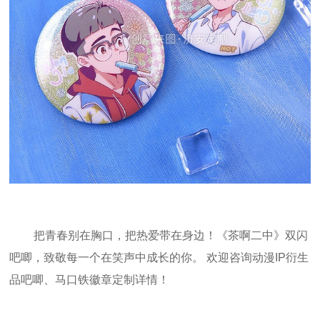
把青春别在胸口，把热爱带在身边！《茶啊二中》双闪
吧唧，致敬每一个在笑声中成长的你。 欢迎咨询动漫IP衍生
品吧唧、马口铁徽章定制详情！