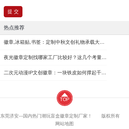
热点推荐
徽章,冰箱贴,书签：定制中秋文创礼物承载大团圆！
夜光徽章定制找哪家工厂比较好？这几个考量维度要记住！
二次元动漫IP文创徽章：一块铁皮如何撑起千亿“谷子经济”？
TOP
东莞济安---国内热门潮玩盲盒徽章定制厂家！ 版权所有
网站地图