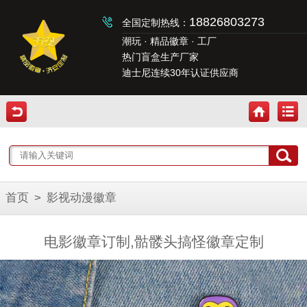
18826803273
全国定制热线：
潮玩 · 精品徽章 · 工厂
热门盲盒生产厂家
迪士尼连续30年认证供应商
首页
>
影视动漫徽章
电影徽章订制,骷髅头搞怪徽章定制