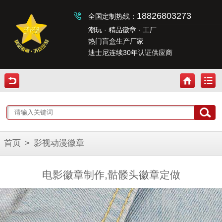
18826803273
全国定制热线：
潮玩 · 精品徽章 · 工厂
热门盲盒生产厂家
迪士尼连续30年认证供应商
首页
>
影视动漫徽章
电影徽章制作,骷髅头徽章定做