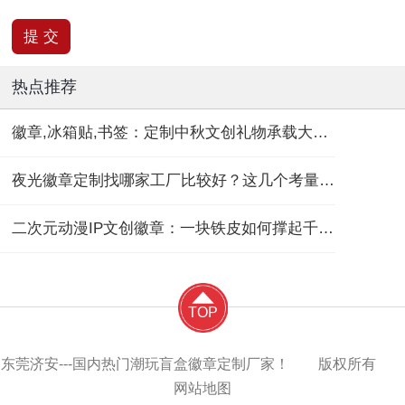
热点推荐
徽章,冰箱贴,书签：定制中秋文创礼物承载大团圆！
夜光徽章定制找哪家工厂比较好？这几个考量维度要记住！
二次元动漫IP文创徽章：一块铁皮如何撑起千亿“谷子经济”？
TOP
东莞济安---国内热门潮玩盲盒徽章定制厂家！ 版权所有
网站地图