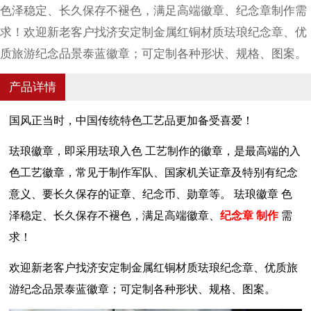
色泽稳定、长久保存不褪色，满足高端徽章、纪念章制作需
求！欢迎新老客户找济安定制金属红铜材质珐琅纪念章、优
质旅游纪念品景泰蓝徽章；可定制各种形状、规格、图案。
产品详情
国风正当时
，中国传统特色工艺品更加
备
受
喜爱！
珐琅徽章
，
即
采用
珐琅入色
工艺
制作的徽章，是最高端的入
色工艺
徽章
，常见于制作军队、国家机关证章及特别有纪念
意义、要长久保存的证章、纪念币、勋章等。
珐琅徽章
色
泽稳定、长久保存不褪色，满足高端
徽章、
纪念章
制作
需
求！
欢迎新老客户找济安定制金属红铜材质珐琅纪念章、优质旅
游纪念品景泰蓝徽章；
可定制各种形状、规格、图案
。