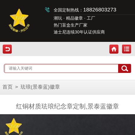
18826803273
全国定制热线：
潮玩 · 精品徽章 · 工厂
热门盲盒生产厂家
迪士尼连续30年认证供应商
首页
>
珐琅(景泰蓝)徽章
红铜材质珐琅纪念章定制,景泰蓝徽章