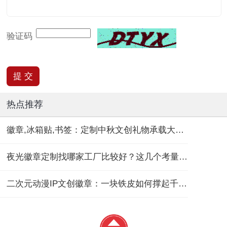
验证码
热点推荐
徽章,冰箱贴,书签：定制中秋文创礼物承载大团圆！
夜光徽章定制找哪家工厂比较好？这几个考量维度要记住！
二次元动漫IP文创徽章：一块铁皮如何撑起千亿“谷子经济”？