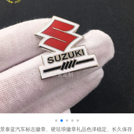
景泰蓝汽车标志徽章、硬珐琅徽章礼品色泽稳定、长久保存