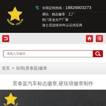
18826803273
全国定制热线：
潮玩 · 精品徽章 · 工厂
热门盲盒生产厂家
迪士尼连续30年认证供应商
首页
>
珐琅(景泰蓝)徽章
景泰蓝汽车标志徽章,硬珐琅徽章制作