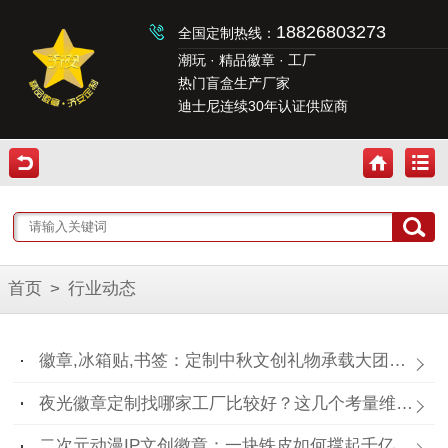
18826803273
全国定制热线：
潮玩 · 精品徽章 · 工厂
热门盲盒生产厂家
迪士尼连续30年认证供应商
首页
>
行业动态
徽章,冰箱贴,书签：定制中秋文创礼物承载大团圆！
夜光徽章定制找哪家工厂比较好？这几个考量维度要记住！
二次元动漫IP文创徽章：一块铁皮如何撑起千亿“谷子经济”？