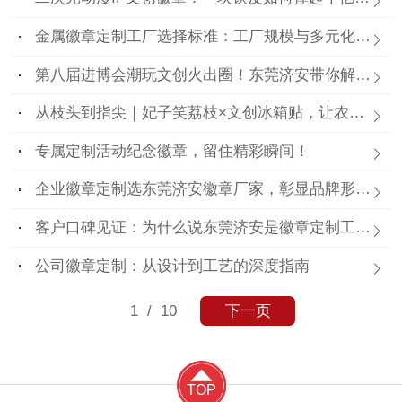
金属徽章定制工厂选择标准：工厂规模与多元化需求
第八届进博会潮玩文创火出圈！东莞济安带你解锁徽章、盲盒、冰箱贴隐藏玩法
从枝头到指尖｜妃子笑荔枝×文创冰箱贴，让农产品潮出圈！
专属定制活动纪念徽章，留住精彩瞬间！
企业徽章定制选东莞济安徽章厂家，彰显品牌形象，提升团队凝聚力
客户口碑见证：为什么说东莞济安是徽章定制工厂里的“实力派”？
公司徽章定制：从设计到工艺的深度指南
1
/ 10
下一页
TOP