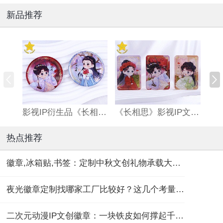
新品推荐
影视IP衍生品《长相思》双闪吧唧
《长相思》影视IP文创亚克力流沙麻将
热点推荐
徽章,冰箱贴,书签：定制中秋文创礼物承载大团圆！
夜光徽章定制找哪家工厂比较好？这几个考量维度要记住！
二次元动漫IP文创徽章：一块铁皮如何撑起千亿“谷子经济”？