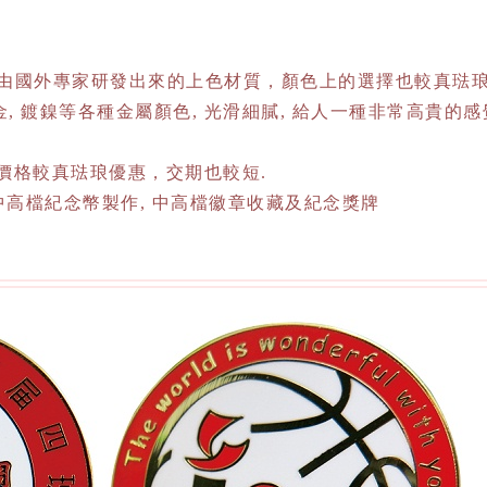
是由國外專家研發出來的上色材質，顏色上的選擇也較真琺
 鍍鎳等各種金屬顏色, 光滑細膩, 給人一種非常高貴的感
格較真琺琅優惠，交期也較短.
高檔紀念幣製作, 中高檔徽章收藏及紀念獎牌