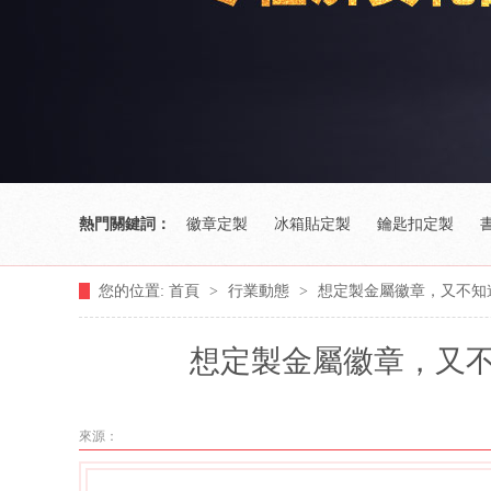
熱門關鍵詞：
徽章定製
冰箱貼定製
鑰匙扣定製
您的位置:
首頁
>
行業動態
>
想定製金屬徽章，又不知
想定製金屬徽章，又
來源：