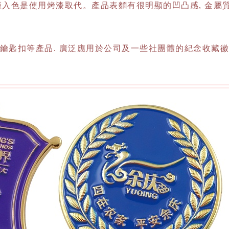
入色是使用烤漆取代。產品表麵有很明顯的凹凸感, 金屬質
幣及鑰匙扣等產品. 廣泛應用於公司及一些社團體的紀念收藏徽