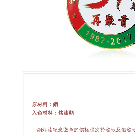
原材料：銅
入色材料：烤漆類
銅烤漆紀念徽章的價格僅次於琺琅及假琺