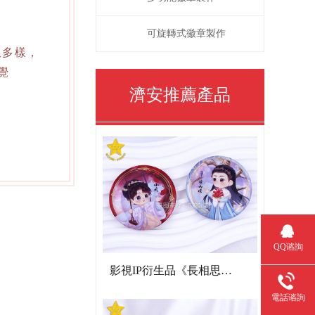
可旋轉式徽章製作
琅多樣，
覺
濟安推薦產品
QQ谘詢
影視IP衍生品《長相思》雙閃吧唧
電話谘詢