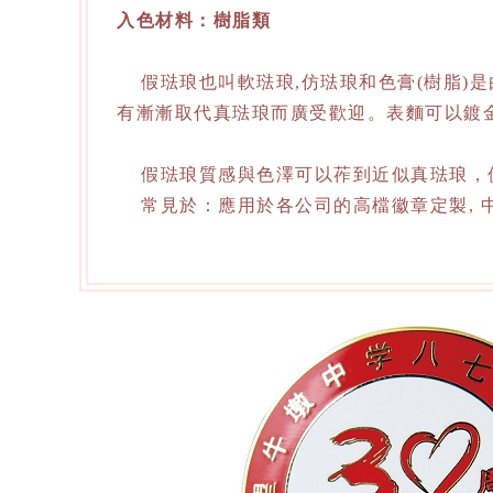
入色材料：樹脂類
假琺琅也叫軟琺琅,仿琺琅和色膏(樹脂)
有漸漸取代真琺琅而廣受歡迎。表麵可以鍍金,
假琺琅質感與色澤可以莋到近似真琺琅，價
常見於：應用於各公司的高檔徽章定製, 中