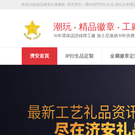
歡迎光臨精品徽章生產廠家~東莞濟安---國內熱門IP衍生品,潮玩文創禮品
章定製！
潮玩
精品徽章
工
36年環保認證綠牌工廠 迪士尼連續30年供
濟安首頁
IP衍生品定製
金屬徽章定
走進濟安