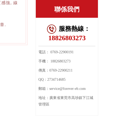
感強, 線
聯係我們
章.
服務熱線：
18826803273
電話：
0769-22900191
手機：
18826803273
傳真：
0769-22900211
QQ：
2734714685
郵箱：
service@forever-eb.com
地址：
廣東省東莞市高埗鎮下江城
管理區