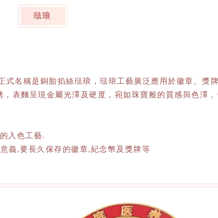
琺琅
式名稱是銅胎掐絲琺琅，琺琅工藝廣泛應用於徽章、獎
烤，表麵呈現金屬光澤及硬度，宛如珠寶般的質感與色澤，
端的入色工藝.
意義,要長久保存的徽章,紀念幣及獎牌等