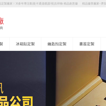
定製廠家！30多年專注動漫|卡通|遊戲|影視|吉祥物·精品創意徽
精品徽章廠家~濟
廠
應商
製
冰箱貼定製
鑰匙扣定製
書簽定製