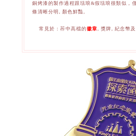
銅烤漆的製作過程跟琺琅&假琺琅很類似，僅
條清晰分明, 顏色鮮豔,
常見於：莋中高檔的
徽章
, 獎牌, 紀念