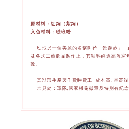
原材料：紅銅（紫銅）
入色材料：琺琅粉
琺琅另一個美麗的名稱叫莋「景泰藍」，正
及各式工藝飾品製作上，其釉料經過高溫窯
致。
真琺琅生產製作費時費工, 成本高, 是高
常見於：軍隊,國家機關徽章及特別有紀念