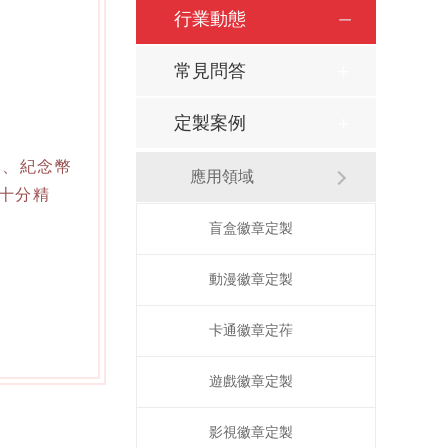
行業動態
常見問答
定製案例
牌、紀念幣
應用領域
十分精
盲盒徽章定製
動漫徽章定製
卡通徽章定莋
遊戲徽章定製
影視徽章定製