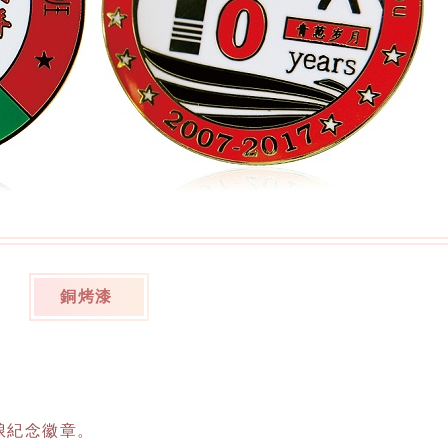
銅烤漆
琅紀念徽章。