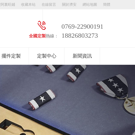
安阿裏旺鋪
收藏本站
在線留言
關於濟安
網站地圖
簡體
0769-22900191
18826803273
全國定製
熱線：
擺件定製
定製中心
新聞資訊