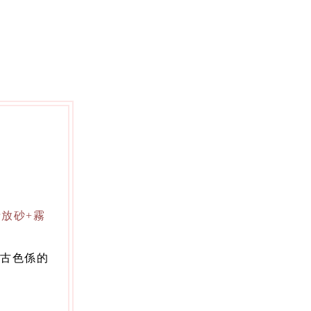
放砂+霧
 古色係的