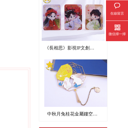
在線留言
微信掃一掃
《長相思》影視IP文創亞克力流沙麻將
中秋月兔桂花金屬鏤空書簽文創禮品