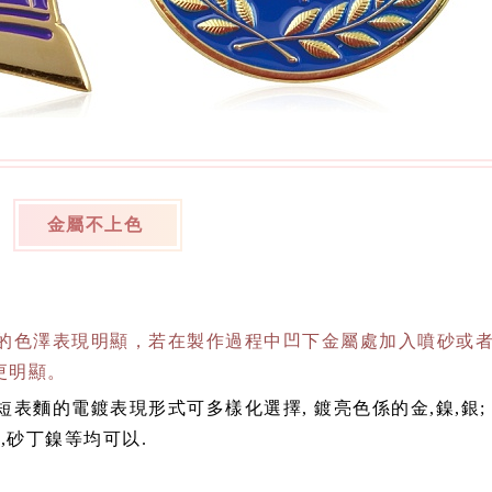
金屬不上色
色澤表現明顯，若在製作過程中凹下金屬處加入噴砂或者
更明顯。
麵的電鍍表現形式可多樣化選擇, 鍍亮色係的金,鎳,銀;
金,砂丁鎳等均可以.