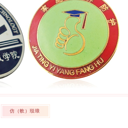
仿（軟）琺琅