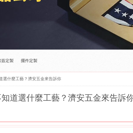
書簽定製
擺件定製
道選什麼工藝？濟安五金來告訴你
不知道選什麼工藝？濟安五金來告訴