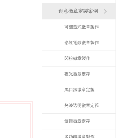
創意徽章定製案例
可翻蓋式徽章製作
彩虹電鍍徽章製作
閃粉徽章製作
夜光徽章定莋
馬口鐵徽章定製
烤漆透明徽章定莋
鑲鑽徽章定莋
多功能徽章製作