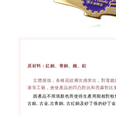
原材料：紅銅、青銅、鐵、鋁
立體感強，各種花紋層次感突出，對電鍍的
漆等工藝，會使產品的凹凸對比和亮霧對比
因產品不用填顏色而使得生產周期相對較短表
古銀, 古金,古青銅, 古紅銅及砂丁係的砂丁