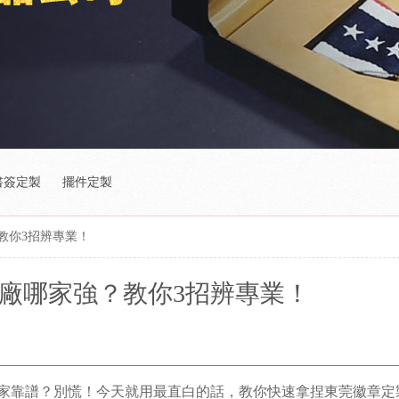
書簽定製
擺件定製
教你3招辨專業！
廠哪家強？教你3招辨專業！
家靠譜？別慌！今天就用最直白的話，教你快速拿捏東莞徽章定