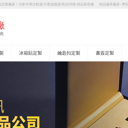
定製廠家！30多年專注動漫|卡通|遊戲|影視|吉祥物·精品創意徽
精品徽章廠家~濟
廠
應商
製
冰箱貼定製
鑰匙扣定製
書簽定製