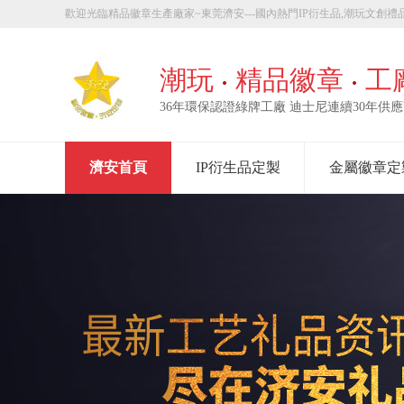
歡迎光臨精品徽章生產廠家~東莞濟安---國內熱門IP衍生品,潮玩文創禮品
章定製！
潮玩
精品徽章
工
36年環保認證綠牌工廠 迪士尼連續30年供
濟安首頁
IP衍生品定製
金屬徽章定
走進濟安