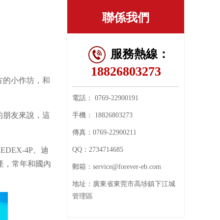
聯係我們
服務熱線：
18826803273
方的小作坊，和
電話：
0769-22900191
的朋友來說，這
手機：
18826803273
傳真：
0769-22900211
SEDEX-4P
、迪
QQ：
2734714685
產，常年和國內
郵箱：
service@forever-eb.com
地址：
廣東省東莞市高埗鎮下江城
管理區