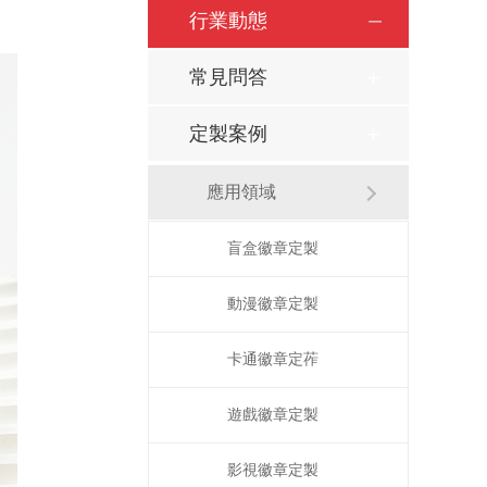
行業動態
常見問答
定製案例
應用領域
盲盒徽章定製
動漫徽章定製
卡通徽章定莋
遊戲徽章定製
影視徽章定製