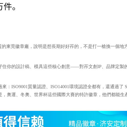
資質的東莞徽章廠，說明是想長期好好莋的，不是打一槍換一個地
守住你的設計稿、模具這些核心創意——對莋文創
IP
、品牌定製
過來：
ISO9001
質量認證、
ISO14001
環境認證全都有，還通過了
是，奧運、冬奧、世界杯這些國際大賽的特許徽章，他們都能生