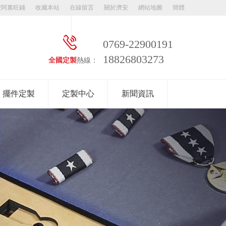
安阿裏旺鋪
收藏本站
在線留言
關於濟安
網站地圖
簡體
0769-22900191
18826803273
全國定製
熱線：
擺件定製
定製中心
新聞資訊