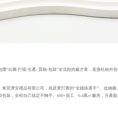
包攬“出圖
-
打樣
-
生產
-
質檢
-
包裝
”
全流程的廠才香，直接杜絕外包
：東莞濟安禮品有限公司，就是實打實的
“
全鏈路選手
”
。從繪圖
和包裝，全程自己搞定不轉手。
600+
員工、
6.4
萬㎡廠房，月產能