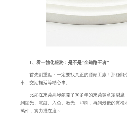
1、看一體化服務：是不是
“
全鏈路王者
”
首先劃重點：一定要找真正的源頭工廠！那種能
車、交期拖延等糟心事。
比如在東莞高埗鎮開了
30
多年的東莞徽章定製廠
到拋光、電鍍、入色、激光、印刷，再到最後的質檢
萬件，實力擺在這～