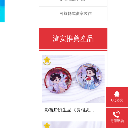
可旋轉式徽章製作
濟安推薦產品
QQ谘詢
影視IP衍生品《長相思》雙閃吧唧
電話谘詢