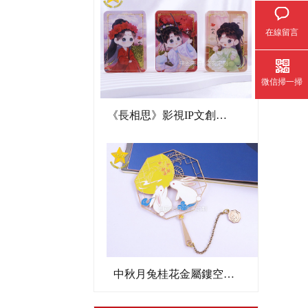
在線留言
微信掃一掃
《長相思》影視IP文創亞克力流沙麻將
中秋月兔桂花金屬鏤空書簽文創禮品