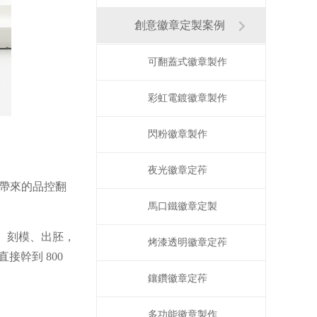
創意徽章定製案例
可翻蓋式徽章製作
彩虹電鍍徽章製作
閃粉徽章製作
夜光徽章定莋
帶來的品控翻
馬口鐵徽章定製
、刻模、出胚，
烤漆透明徽章定莋
直接幹到
800
鑲鑽徽章定莋
多功能徽章製作