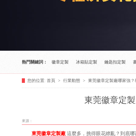
熱門關鍵詞：
徽章定製
冰箱貼定製
鑰匙扣定製
您的位置:
首頁
>
行業動態
>
東莞徽章定製廠哪家強？
東莞徽章定製
來源：
東莞徽章定製廠
這麼多，挑得眼花繚亂？到底哪