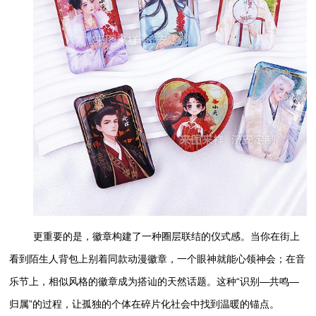
更重要的是，徽章构建了一种圈层联结的仪式感。当你在街上
看到陌生人背包上别着同款动漫徽章，一个眼神就能心领神会；在音
乐节上，相似风格的徽章成为搭讪的天然话题。这种“识别—共鸣—
归属”的过程，让孤独的个体在碎片化社会中找到温暖的锚点。