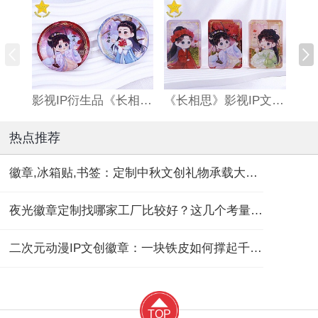
影视IP衍生品《长相思》双闪吧唧
《长相思》影视IP文创亚克力流沙麻将
热点推荐
徽章,冰箱贴,书签：定制中秋文创礼物承载大团圆！
夜光徽章定制找哪家工厂比较好？这几个考量维度要记住！
二次元动漫IP文创徽章：一块铁皮如何撑起千亿“谷子经济”？
TOP