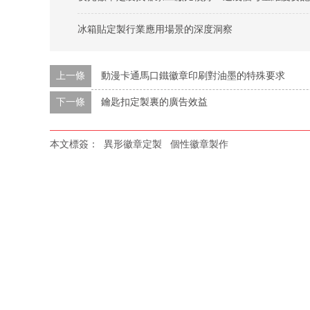
冰箱貼定製行業應用場景的深度洞察
上一條
動漫卡通馬口鐵徽章印刷對油墨的特殊要求
下一條
鑰匙扣定製裏的廣告效益
本文標簽：
異形徽章定製
個性徽章製作