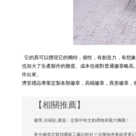
它的異可以體現它的獨特，個性，有創造力，有想象
也加大了生產製作的難度。成本也相對普通徽章略高
作出來。
濟安禮品專業定製各類徽章，高檔徽章，異形徽章，優秀員
【相關推薦】
徽章,冰箱貼,書簽：定製中秋文創禮物承載大團圓！
夜光徽章定製找哪家工廠比較好？這幾個考量維度要記