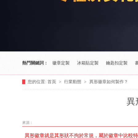
熱門關鍵詞：
徽章定製
冰箱貼定製
鑰匙扣定製
您的位置:
首頁
>
行業動態
>
異形徽章如何製作？
異
來源：
異形徽章就是其形狀不拘於常規，屬於徽章中比較特