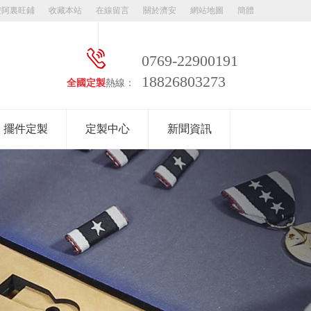
安阿裏旺鋪
收藏本站
在線留言
關於濟安
網站地圖
簡體
0769-22900191
18826803273
全國定製
熱線：
擺件定製
定製中心
新聞資訊