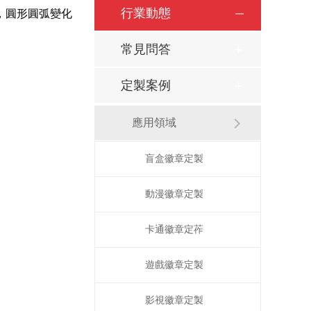
行業動態
，圓形圓弧變化
常見問答
定製案例
應用領域
盲盒徽章定製
動漫徽章定製
卡通徽章定莋
遊戲徽章定製
影視徽章定製