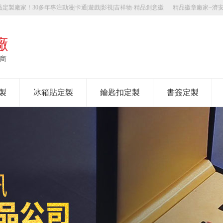
定製廠家！30多年專注動漫|卡通|遊戲|影視|吉祥物·精品創意徽
精品徽章廠家~濟
廠
應商
製
冰箱貼定製
鑰匙扣定製
書簽定製