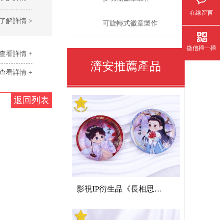
在線留言
了解詳情 >
可旋轉式徽章製作
微信掃一掃
查看詳情 +
濟安推薦產品
查看詳情 +
返回列表
影視IP衍生品《長相思》雙閃吧唧