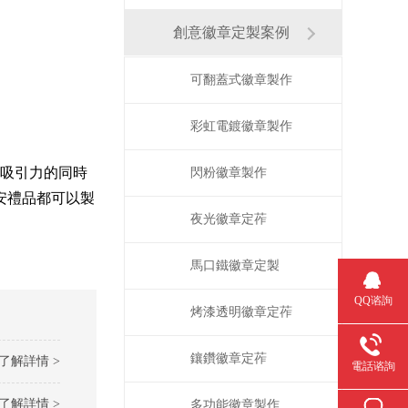
創意徽章定製案例
可翻蓋式徽章製作
彩虹電鍍徽章製作
吸引力的同時
閃粉徽章製作
安禮品都可以製
夜光徽章定莋
馬口鐵徽章定製
QQ谘詢
烤漆透明徽章定莋
鑲鑽徽章定莋
了解詳情 >
電話谘詢
了解詳情 >
多功能徽章製作