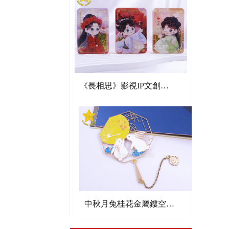
《長相思》影視IP文創亞克力流沙麻將
中秋月兔桂花金屬鏤空書簽文創禮品