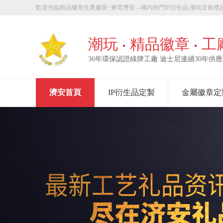
歡迎光臨精品徽章生產廠家~東莞濟安---國內熱門IP衍生品,潮玩文創禮品
章定製！
潮玩
精品徽章
工
36年環保認證綠牌工廠 迪士尼連續30年供
濟安首頁
IP衍生品定製
金屬徽章定
走進濟安